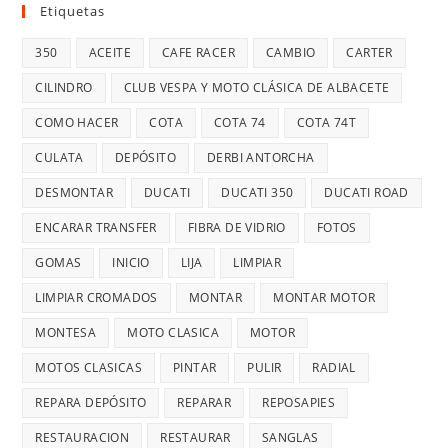
Etiquetas
350
ACEITE
CAFE RACER
CAMBIO
CARTER
CILINDRO
CLUB VESPA Y MOTO CLÁSICA DE ALBACETE
COMO HACER
COTA
COTA 74
COTA 74T
CULATA
DEPÓSITO
DERBI ANTORCHA
DESMONTAR
DUCATI
DUCATI 350
DUCATI ROAD
ENCARAR TRANSFER
FIBRA DE VIDRIO
FOTOS
GOMAS
INICIO
LIJA
LIMPIAR
LIMPIAR CROMADOS
MONTAR
MONTAR MOTOR
MONTESA
MOTO CLASICA
MOTOR
MOTOS CLASICAS
PINTAR
PULIR
RADIAL
REPARA DEPÓSITO
REPARAR
REPOSAPIES
RESTAURACION
RESTAURAR
SANGLAS