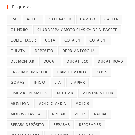
Etiquetas
350
ACEITE
CAFE RACER
CAMBIO
CARTER
CILINDRO
CLUB VESPA Y MOTO CLÁSICA DE ALBACETE
COMO HACER
COTA
COTA 74
COTA 74T
CULATA
DEPÓSITO
DERBI ANTORCHA
DESMONTAR
DUCATI
DUCATI 350
DUCATI ROAD
ENCARAR TRANSFER
FIBRA DE VIDRIO
FOTOS
GOMAS
INICIO
LIJA
LIMPIAR
LIMPIAR CROMADOS
MONTAR
MONTAR MOTOR
MONTESA
MOTO CLASICA
MOTOR
MOTOS CLASICAS
PINTAR
PULIR
RADIAL
REPARA DEPÓSITO
REPARAR
REPOSAPIES