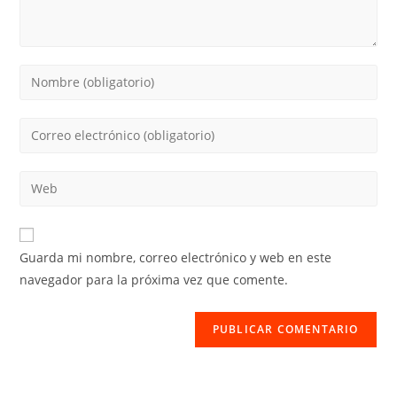
Introduce
tu
nombre
Introduce
o
tu
nombre
dirección
Introduce
de
de
la
usuario
correo
URL
para
electrónico
de
comentar
Guarda mi nombre, correo electrónico y web en este
para
tu
navegador para la próxima vez que comente.
comentar
web
(opcional)