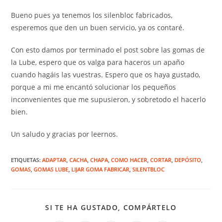
Bueno pues ya tenemos los silenbloc fabricados,
esperemos que den un buen servicio, ya os contaré.
Con esto damos por terminado el post sobre las gomas de
la Lube, espero que os valga para haceros un apaño
cuando hagáis las vuestras. Espero que os haya gustado,
porque a mi me encantó solucionar los pequeños
inconvenientes que me supusieron, y sobretodo el hacerlo
bien.
Un saludo y gracias por leernos.
ETIQUETAS
:
ADAPTAR
,
CACHA
,
CHAPA
,
COMO HACER
,
CORTAR
,
DEPÓSITO
,
GOMAS
,
GOMAS LUBE
,
LIJAR GOMA FABRICAR
,
SILENTBLOC
COMPARTIR
SI TE HA GUSTADO, COMPÁRTELO
ESTE
CONTENID