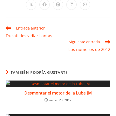
Se
Se
Se
Se
Se
abre
abre
abre
abre
abre
en
en
en
en
en
una
una
una
una
una
nueva
nueva
nueva
nueva
nueva
ventana
ventana
ventana
ventana
ventana
Leer
Entrada anterior
más
Ducati desradiar llantas
artículos
Siguiente entrada
Los números de 2012
TAMBIÉN PODRÍA GUSTARTE
Desmontar el motor de la Lube JM
marzo 23, 2012