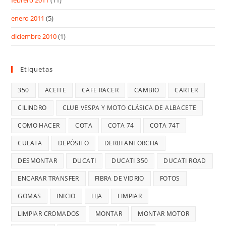
enero 2011
(5)
diciembre 2010
(1)
Etiquetas
350
ACEITE
CAFE RACER
CAMBIO
CARTER
CILINDRO
CLUB VESPA Y MOTO CLÁSICA DE ALBACETE
COMO HACER
COTA
COTA 74
COTA 74T
CULATA
DEPÓSITO
DERBI ANTORCHA
DESMONTAR
DUCATI
DUCATI 350
DUCATI ROAD
ENCARAR TRANSFER
FIBRA DE VIDRIO
FOTOS
GOMAS
INICIO
LIJA
LIMPIAR
LIMPIAR CROMADOS
MONTAR
MONTAR MOTOR