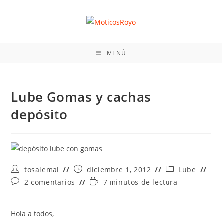
Ir
al
contenido
MENÚ
Lube Gomas y cachas
depósito
Autor
Publicación
Categoría
tosalemal
diciembre 1, 2012
Lube
de
de
de
Comentarios
Tiempo
2 comentarios
7 minutos de lectura
la
la
la
de
de
entrada:
entrada:
entrada:
la
lectura:
entrada:
Hola a todos,