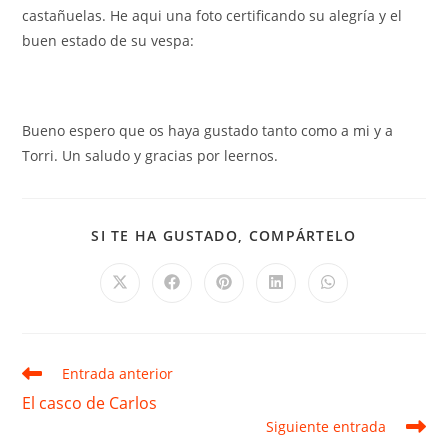
castañuelas. He aqui una foto certificando su alegría y el
buen estado de su vespa:
Bueno espero que os haya gustado tanto como a mi y a
Torri. Un saludo y gracias por leernos.
COMPARTIR
SI TE HA GUSTADO, COMPÁRTELO
ESTE
CONTENID
Se
Se
Se
Se
Se
abre
abre
abre
abre
abre
en
en
en
en
en
una
una
una
una
una
nueva
nueva
nueva
nueva
nueva
ventana
ventana
ventana
ventana
ventana
Leer
Entrada anterior
más
El casco de Carlos
artículos
Siguiente entrada