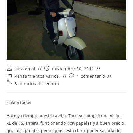
Autor
Publicación
tosalemal
noviembre 30, 2011
de
de
Categoría
Comentarios
Pensamientos varios.
1 comentario
la
la
de
de
Tiempo
3 minutos de lectura
entrada:
entrada:
la
la
de
entrada:
entrada:
lectura:
Hola a todos
Hace ya tiempo nuestro amigo Torri se compró una Vespa
XL de 75, entera, funcionando, con papeles y a buen precio,
que mas puedes pedir? pues esta claro, poder sacarla del