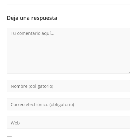
Deja una respuesta
Comentario
Introduce
tu
nombre
Introduce
o
tu
nombre
dirección
Introduce
de
de
la
usuario
correo
URL
para