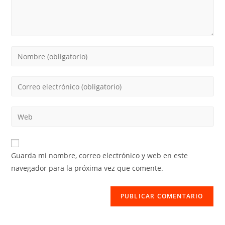
Introduce
tu
nombre
Introduce
o
tu
nombre
dirección
Introduce
de
de
la
usuario
correo
URL
para
electrónico
de
comentar
Guarda mi nombre, correo electrónico y web en este
para
tu
navegador para la próxima vez que comente.
comentar
web
(opcional)