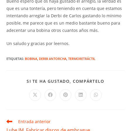
Bueno espero que os haya gustado el arreglo, la verdad es
que es una tontería, pero teniendo en cuenta que estamos
intentando arreglar la Derbi de Carlos gastando lo mínimo
posible, me parece que es un medio bastante bueno para
adecentar una bobina otros cuantos años más.
Un saludo y gracias por leernos.
ETIQUETAS
:
BOBINA
,
DERBI ANTORCHA
,
TERMORETRÁCTIL
COMPARTIR
SI TE HA GUSTADO, COMPÁRTELO
ESTE
CONTENID
Se
Se
Se
Se
Se
abre
abre
abre
abre
abre
en
en
en
en
en
una
una
una
una
una
nueva
nueva
nueva
nueva
nueva
ventana
ventana
ventana
ventana
ventana
Leer
Entrada anterior
más
Lube JM. Fabricar discos de embrague