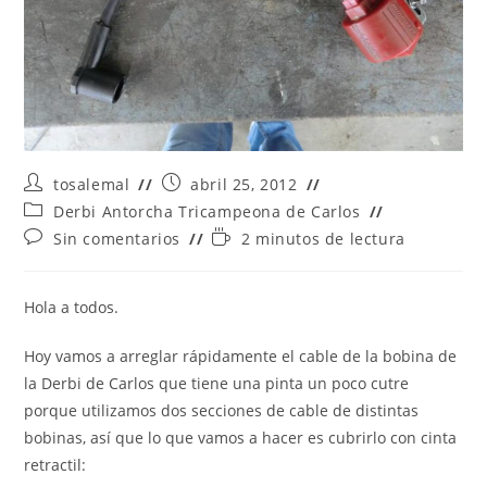
Autor
Publicación
tosalemal
abril 25, 2012
de
de
Categoría
Derbi Antorcha Tricampeona de Carlos
la
la
de
Comentarios
Tiempo
Sin comentarios
2 minutos de lectura
entrada:
entrada:
la
de
de
entrada:
la
lectura:
entrada:
Hola a todos.
Hoy vamos a arreglar rápidamente el cable de la bobina de
la Derbi de Carlos que tiene una pinta un poco cutre
porque utilizamos dos secciones de cable de distintas
bobinas, así que lo que vamos a hacer es cubrirlo con cinta
retractil: