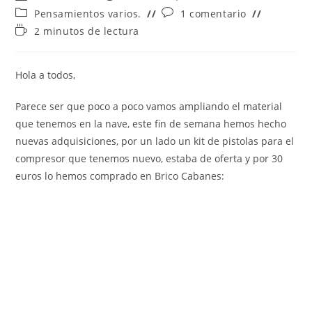
de
de
Categoría
Comentarios
Pensamientos varios.
1 comentario
la
la
de
de
Tiempo
2 minutos de lectura
entrada:
entrada:
la
la
de
entrada:
entrada:
lectura:
Hola a todos,
Parece ser que poco a poco vamos ampliando el material
que tenemos en la nave, este fin de semana hemos hecho
nuevas adquisiciones, por un lado un kit de pistolas para el
compresor que tenemos nuevo, estaba de oferta y por 30
euros lo hemos comprado en Brico Cabanes: