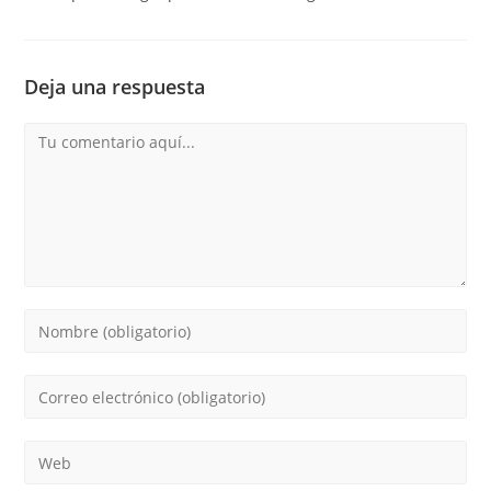
Deja una respuesta
Comentario
Introduce
tu
nombre
Introduce
o
tu
nombre
dirección
Introduce
de
de
la
usuario