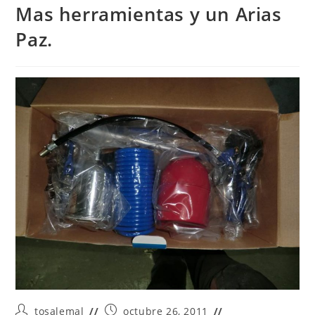
Mas herramientas y un Arias
Paz.
Autor
Publicación
tosalemal
octubre 26, 2011