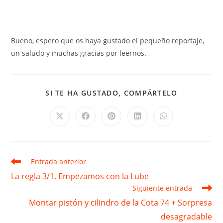
Bueno, espero que os haya gustado el pequeño reportaje,
un saludo y muchas gracias por leernos.
COMPARTIR
SI TE HA GUSTADO, COMPÁRTELO
ESTE
CONTENID
Se
Se
Se
Se
Se
abre
abre
abre
abre
abre
en
en
en
en
en
una
una
una
una
una
nueva
nueva
nueva
nueva
nueva
ventana
ventana
ventana
ventana
ventana
Leer
Entrada anterior
más
La regla 3/1. Empezamos con la Lube
artículos
Siguiente entrada
Montar pistón y cilindro de la Cota 74 + Sorpresa
desagradable