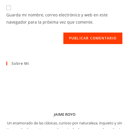
correo
URL
para
electrónico
de
comentar
Guarda mi nombre, correo electrónico y web en este
para
tu
navegador para la próxima vez que comente.
comentar
web
(opcional)
Sobre Mi
JAIME ROYO
Un enamorado de las clásicas, curioso por naturaleza, inquieto y sin