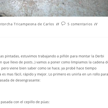
Comentarios
ntorcha Tricampeona de Carlos
5 comentarios
de
la
entrada:
zas pintadas, estuvimos trabajando a piñón para montar la Derbi
den que llevo de posts..) vamos a poner como limpiamos la cadena d
, pero viene bien saber como se hace, ya probé hace tiempo
es mas fácil, rápido y mejor. Lo primero es unirla en un rollo par
pasada de desengrasante:
pasada con el cepillo de púas: