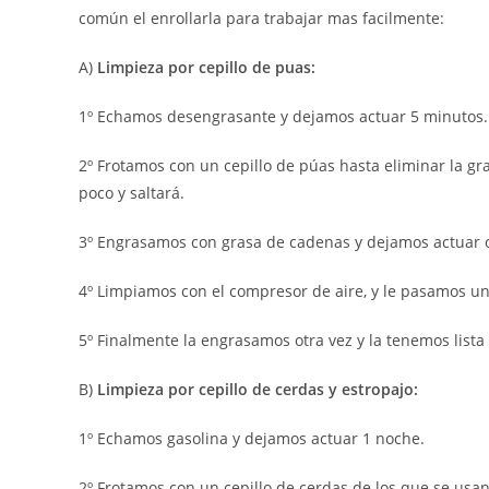
común el enrollarla para trabajar mas facilmente:
A)
Limpieza por cepillo de puas:
1º Echamos desengrasante y dejamos actuar 5 minutos.
2º Frotamos con un cepillo de púas hasta eliminar la gr
poco y saltará.
3º Engrasamos con grasa de cadenas y dejamos actuar 
4º Limpiamos con el compresor de aire, y le pasamos un 
5º Finalmente la engrasamos otra vez y la tenemos lista
B)
Limpieza por cepillo de cerdas y estropajo:
1º Echamos gasolina y dejamos actuar 1 noche.
2º Frotamos con un cepillo de cerdas de los que se usan