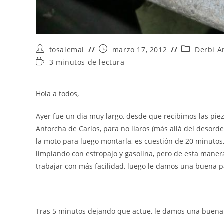
Autor
Publicación
Categoría
tosalemal
marzo 17, 2012
Derbi A
de
de
de
Tiempo
3 minutos de lectura
la
la
la
de
entrada:
entrada:
entrada:
lectura:
Hola a todos,
Ayer fue un dia muy largo, desde que recibimos las pie
Antorcha de Carlos, para no liaros (más allá del desor
la moto para luego montarla, es cuestión de 20 minutos
limpiando con estropajo y gasolina, pero de esta manera 
trabajar con más facilidad, luego le damos una buena 
Tras 5 minutos dejando que actue, le damos una buena 