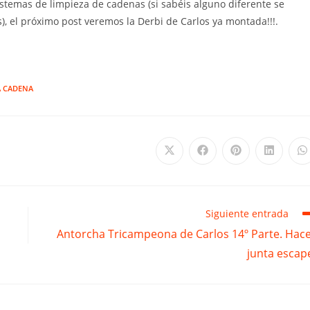
stemas de limpieza de cadenas (si sabéis alguno diferente se
, el próximo post veremos la Derbi de Carlos ya montada!!!.
A CADENA
Se
Se
Se
Se
S
abre
abre
abre
abre
a
en
en
en
en
e
una
una
una
una
u
nueva
nueva
nueva
nueva
n
ventana
ventana
ventana
ventana
v
Siguiente entrada
Antorcha Tricampeona de Carlos 14º Parte. Hac
junta escap