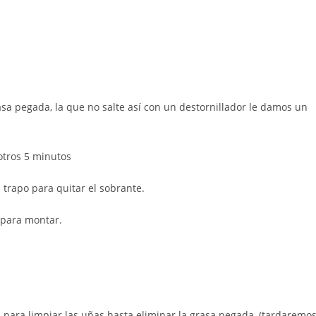
asa pegada, la que no salte así con un destornillador le damos un
otros 5 minutos
trapo para quitar el sobrante.
 para montar.
 para limpiar las uñas hasta eliminar la grasa pegada, (tardaremo