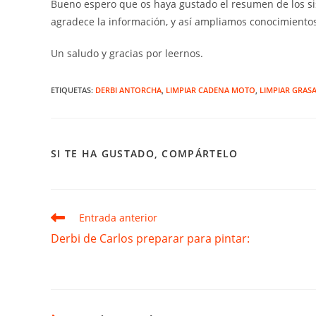
Bueno espero que os haya gustado el resumen de los si
agradece la información, y así ampliamos conocimientos)
Un saludo y gracias por leernos.
ETIQUETAS
:
DERBI ANTORCHA
,
LIMPIAR CADENA MOTO
,
LIMPIAR GRAS
COMPARTIR
SI TE HA GUSTADO, COMPÁRTELO
ESTE
CONTENIDO
Leer
Entrada anterior
más
Derbi de Carlos preparar para pintar:
artículos