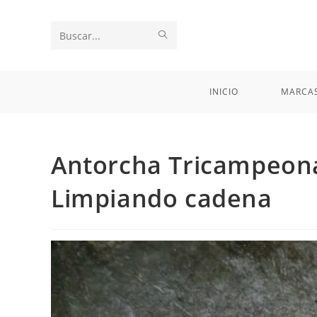
Ir
al
ENVIAR
Buscar
contenido
LA
en
BÚSQUEDA
esta
INICIO
MARCA
web
Antorcha Tricampeona 
Limpiando cadena