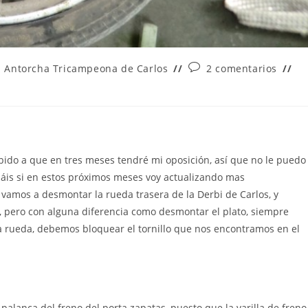
a
Comentarios
i Antorcha Tricampeona de Carlos
2 comentarios
de
la
entrada:
ido a que en tres meses tendré mi oposición, así que no le puedo
áis si en estos próximos meses voy actualizando mas
 vamos a desmontar la rueda trasera de la Derbi de Carlos, y
ra, pero con alguna diferencia como desmontar el plato, siempre
a rueda, debemos bloquear el tornillo que nos encontramos en el
a palanca del freno del porta zapatas, puesto que la varilla de freno