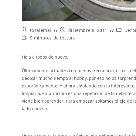
Autor
Publicación
Categorí
tosalemal
diciembre 8, 2011
Derb
de
de
de
Tiempo
5 minutos de lectura
la
la
la
de
entrada:
entrada:
entrada:
lectura:
Hola a todos de nuevo.
Últimamente actualizo con menos frecuencia, eso es deb
dedicar mucho tiempo al hobby, por eso no os sorprend
esporádicamente. Y ahora siguiendo con lo interesante,
limpiarla, en principio es una repetición de la delante
viene bien aprender. Para empezar soltamos el eje de l
lado opuesto:
Una vez suelta la tuerca, y flojo el eje, debemos soltar l