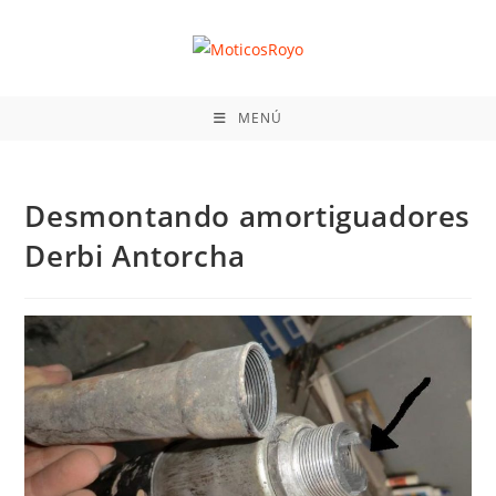
Ir
al
contenido
MENÚ
Desmontando amortiguadores
Derbi Antorcha