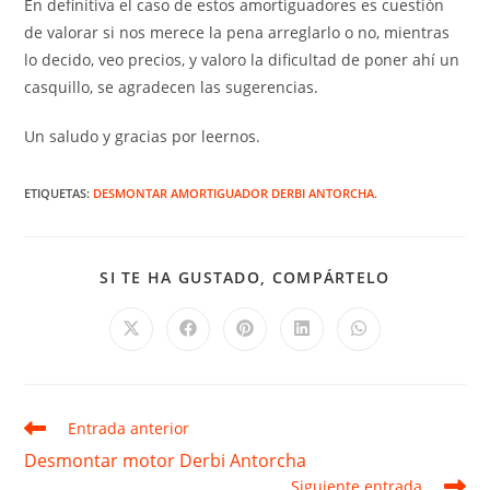
En definitiva el caso de estos amortiguadores es cuestión
de valorar si nos merece la pena arreglarlo o no, mientras
lo decido, veo precios, y valoro la dificultad de poner ahí un
casquillo, se agradecen las sugerencias.
Un saludo y gracias por leernos.
ETIQUETAS
:
DESMONTAR AMORTIGUADOR DERBI ANTORCHA.
COMPARTIR
SI TE HA GUSTADO, COMPÁRTELO
ESTE
CONTENID
Se
Se
Se
Se
Se
abre
abre
abre
abre
abre
en
en
en
en
en
una
una
una
una
una
nueva
nueva
nueva
nueva
nueva
ventana
ventana
ventana
ventana
ventana
Leer
Entrada anterior
más
Desmontar motor Derbi Antorcha
artículos
Siguiente entrada