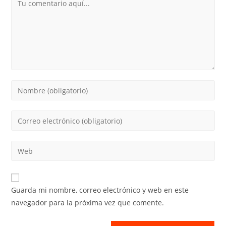
Comentario
Introduce
tu
nombre
Introduce
o
tu
nombre
dirección
Introduce
de
de
la
usuario
correo
URL
para
electrónico
de
comentar
Guarda mi nombre, correo electrónico y web en este
para
tu
navegador para la próxima vez que comente.
comentar
web
(opcional)