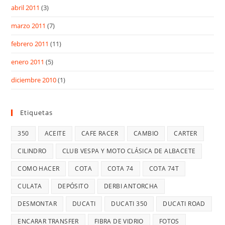
abril 2011
(3)
marzo 2011
(7)
febrero 2011
(11)
enero 2011
(5)
diciembre 2010
(1)
Etiquetas
350
ACEITE
CAFE RACER
CAMBIO
CARTER
CILINDRO
CLUB VESPA Y MOTO CLÁSICA DE ALBACETE
COMO HACER
COTA
COTA 74
COTA 74T
CULATA
DEPÓSITO
DERBI ANTORCHA
DESMONTAR
DUCATI
DUCATI 350
DUCATI ROAD
ENCARAR TRANSFER
FIBRA DE VIDRIO
FOTOS