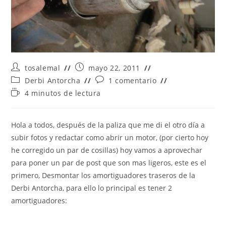
Autor
Publicación
tosalemal
mayo 22, 2011
de
de
Categoría
Comentarios
Derbi Antorcha
1 comentario
la
la
de
de
Tiempo
4 minutos de lectura
entrada:
entrada:
la
la
de
entrada:
entrada:
lectura:
Hola a todos, después de la paliza que me di el otro día a
subir fotos y redactar como abrir un motor, (por cierto hoy
he corregido un par de cosillas) hoy vamos a aprovechar
para poner un par de post que son mas ligeros, este es el
primero, Desmontar los amortiguadores traseros de la
Derbi Antorcha, para ello lo principal es tener 2
amortiguadores: