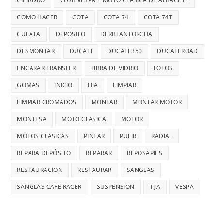
CILINDRO
CLUB VESPA Y MOTO CLÁSICA DE ALBACETE
COMO HACER
COTA
COTA 74
COTA 74T
CULATA
DEPÓSITO
DERBI ANTORCHA
DESMONTAR
DUCATI
DUCATI 350
DUCATI ROAD
ENCARAR TRANSFER
FIBRA DE VIDRIO
FOTOS
GOMAS
INICIO
LIJA
LIMPIAR
LIMPIAR CROMADOS
MONTAR
MONTAR MOTOR
MONTESA
MOTO CLASICA
MOTOR
MOTOS CLASICAS
PINTAR
PULIR
RADIAL
REPARA DEPÓSITO
REPARAR
REPOSAPIES
RESTAURACION
RESTAURAR
SANGLAS
SANGLAS CAFE RACER
SUSPENSION
TIJA
VESPA