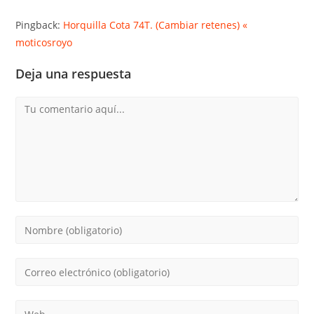
Pingback:
Horquilla Cota 74T. (Cambiar retenes) «
moticosroyo
Deja una respuesta
Comentario
Introduce
tu
nombre
Introduce
o
tu
nombre
dirección
Introduce
de