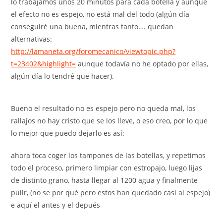
lo trabajamos unos 20 minutos para cada botella y aunque
el efecto no es espejo, no está mal del todo (algún día
conseguiré una buena, mientras tanto…. quedan
alternativas:
http://lamaneta.org/foromecanico/viewtopic.php?
t=23402&highlight=
aunque todavía no he optado por ellas,
algún día lo tendré que hacer).
Bueno el resultado no es espejo pero no queda mal, los
rallajos no hay cristo que se los lleve, o eso creo, por lo que
lo mejor que puedo dejarlo es así:
ahora toca coger los tampones de las botellas, y repetimos
todo el proceso, primero limpiar con estropajo, luego lijas
de distinto grano, hasta llegar al 1200 agua y finalmente
pulir, (no se por qué pero estos han quedado casi al espejo)
e aquí el antes y el depués