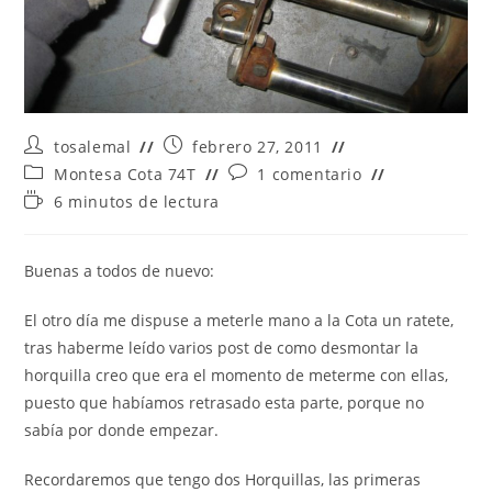
Autor
Publicación
tosalemal
febrero 27, 2011
de
de
Categoría
Comentarios
Montesa Cota 74T
1 comentario
la
la
de
de
Tiempo
6 minutos de lectura
entrada:
entrada:
la
la
de
entrada:
entrada:
lectura:
Buenas a todos de nuevo:
El otro día me dispuse a meterle mano a la Cota un ratete,
tras haberme leído varios post de como desmontar la
horquilla creo que era el momento de meterme con ellas,
puesto que habíamos retrasado esta parte, porque no
sabía por donde empezar.
Recordaremos que tengo dos Horquillas, las primeras