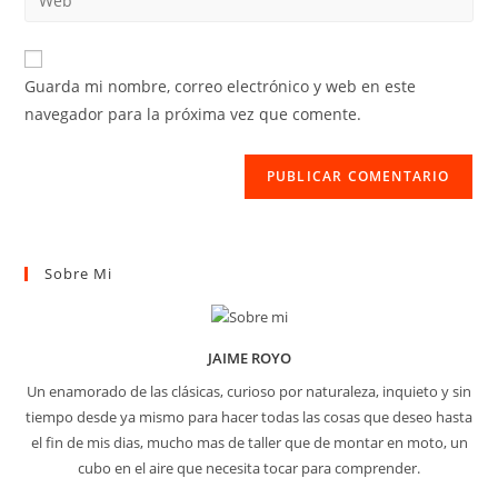
de
la
usuario
correo
URL
para
electrónico
de
comentar
Guarda mi nombre, correo electrónico y web en este
para
tu
navegador para la próxima vez que comente.
comentar
web
(opcional)
Sobre Mi
JAIME ROYO
Un enamorado de las clásicas, curioso por naturaleza, inquieto y sin
tiempo desde ya mismo para hacer todas las cosas que deseo hasta
el fin de mis dias, mucho mas de taller que de montar en moto, un
cubo en el aire que necesita tocar para comprender.