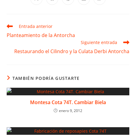
Se
Se
Se
Se
Se
abre
abre
abre
abre
abre
en
en
en
en
en
una
una
una
una
una
nueva
nueva
nueva
nueva
nueva
ventana
ventana
ventana
ventana
ventana
Leer
Entrada anterior
más
Planteamiento de la Antorcha
artículos
Siguiente entrada
Restaurando el Cilindro y la Culata Derbi Antorcha
TAMBIÉN PODRÍA GUSTARTE
Montesa Cota 74T. Cambiar Biela
enero 9, 2012