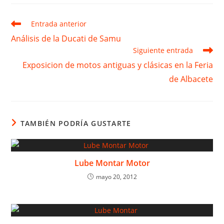
una
una
una
una
una
nueva
nueva
nueva
nueva
nueva
ventana
ventana
ventana
ventana
ventana
Leer
Entrada anterior
más
Análisis de la Ducati de Samu
artículos
Siguiente entrada
Exposicion de motos antiguas y clásicas en la Feria
de Albacete
TAMBIÉN PODRÍA GUSTARTE
Lube Montar Motor
mayo 20, 2012