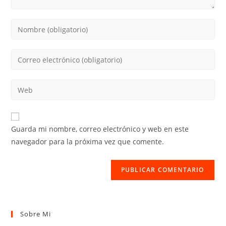
Introduce
tu
nombre
Introduce
o
tu
nombre
dirección
Introduce
de
de
la
usuario
correo
URL
para
electrónico
de
comentar
Guarda mi nombre, correo electrónico y web en este
para
tu
navegador para la próxima vez que comente.
comentar
web
(opcional)
Sobre Mi