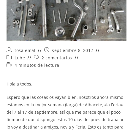
Autor
Publicación
tosalemal
septiembre 8, 2012
de
de
Categoría
Comentarios
Lube
2 comentarios
la
la
de
de
Tiempo
4 minutos de lectura
entrada:
entrada:
la
la
de
entrada:
entrada:
lectura:
Hola a todos.
Espero que las cosas os vayan bien, nosotros ahora mismo
estamos en la mejor semana (larga) de Albacete, «la Feria»
del 7 al 17 de septiembre, así que me parece que el poco
tiempo de que dispongo estos 10 dias después de trabajar
lo voy a destinar a amigos, novia y Feria. Esto es tanto para