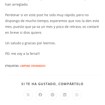
han arreglado.
Perdonar si en este post he sido muy rápido, pero no
dispongo de mucho tiempo, esperemos que nos la den este
mes, puesto que ya va un mes y poco de retraso, os contaré
en breve si dios quiere.
Un saludo y gracias por leernos.
PD: me voy a la feria!!!
ETIQUETAS
:
LIMPIAR CROMADOS
COMPARTIR
SI TE HA GUSTADO, COMPÁRTELO
ESTE
CONTENID
Se
Se
Se
Se
Se
abre
abre
abre
abre
abre
en
en
en
en
en