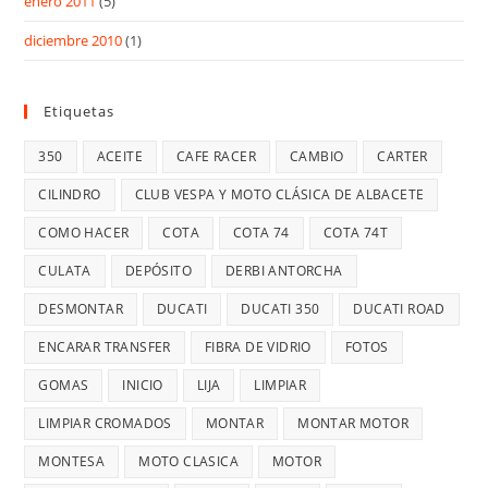
enero 2011
(5)
diciembre 2010
(1)
Etiquetas
350
ACEITE
CAFE RACER
CAMBIO
CARTER
CILINDRO
CLUB VESPA Y MOTO CLÁSICA DE ALBACETE
COMO HACER
COTA
COTA 74
COTA 74T
CULATA
DEPÓSITO
DERBI ANTORCHA
DESMONTAR
DUCATI
DUCATI 350
DUCATI ROAD
ENCARAR TRANSFER
FIBRA DE VIDRIO
FOTOS
GOMAS
INICIO
LIJA
LIMPIAR
LIMPIAR CROMADOS
MONTAR
MONTAR MOTOR
MONTESA
MOTO CLASICA
MOTOR